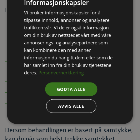
informasjonskapsler
Du har rett til å:
Vi bruker informasjonskapsler for å
tilpasse innhold, annonser og analysere
trafikken vår. Vi deler også informasjon
Få innsyn i hvilke personopplysninger vi
om din bruk av nettstedet vårt med våre
har om deg
annonserings- og analysepartnere som
Få uriktige opplysninger rettet
kan kombinere den med annen
informasjon du har gitt dem eller som de
Be om sletting av opplysninger der det er
har samlet inn fra din bruk av tjenestene
grunnlag for det
deres.
Personvernerklæring
Be om begrensning av behandlingen
GODTA ALLE
Protestere mot behandlingen
Få utlevert dine opplysninger
AVVIS ALLE
(dataportabilitet), der dette er aktuelt
Dersom behandlingen er basert på samtykke,
kan du når som helst trekke samtykket