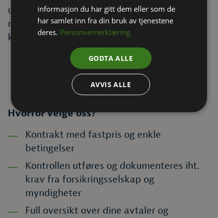
informasjon du har gitt dem eller som de
utbedringer av disse. Her kan du også se
har samlet inn fra din bruk av tjenestene
rapporter og våre avtaler med deg som
deres.
Personvernerklæring
kunde.
GODTA ALLE
AVVIS ALLE
Hvorfor velge oss?
Kontrakt med fastpris og enkle
betingelser
Kontrollen utføres og dokumenteres iht.
krav fra forsikringsselskap og
myndigheter
Full oversikt over dine avtaler og