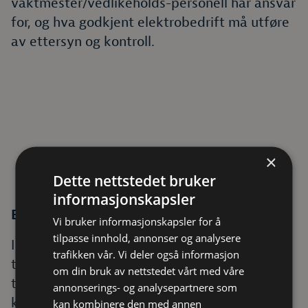
vaktmester/vedlikeholds-personell har ansvar
for, og hva godkjent elektrobedrift må utføre
av ettersyn og kontroll.
×
Dette nettstedet bruker
informasjonskapsler
Egen kundeportal
Vi bruker informasjonskapsler for å
tilpasse innhold, annonser og analysere
I egen kundeportal har du til enhver tid
trafikken vår. Vi deler også informasjon
tilgang på nødvendig dokumentasjon på
om din bruk av nettstedet vårt med våre
tidspunkt for utførte kontroller, hva som ble
annonserings- og analysepartnere som
kontrollert, inkludert eventuelle feil
kan kombinere den med annen