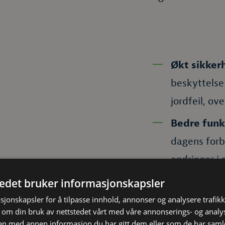
Økt sikker
beskyttelse
jordfeil, ov
Bedre funk
dagens forb
endringer i
sikringer so
tedet bruker informasjonskapsler
Økt boligve
sjonskapsler for å tilpasse innhold, annonser og analysere trafikk
 om din bruk av nettstedet vårt med våre annonserings- og anal
verdien på b
n med annen informasjon du har gitt dem eller som de har samlet