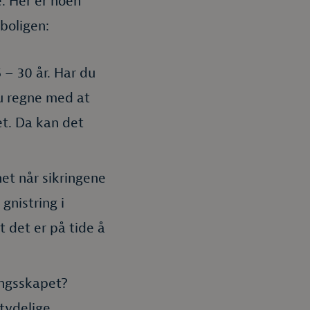
. Her er noen
boligen:
 – 30 år. Har du
du regne med at
et. Da kan det
et når sikringene
gnistring i
t det er på tide å
ingsskapet?
 tydelige