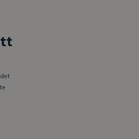
tt
 det
te