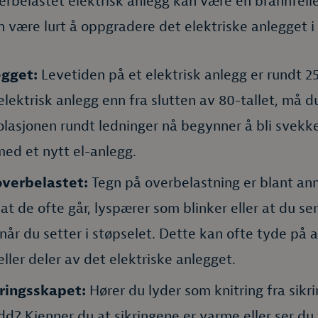
rbelastet elektrisk anlegg kan være en brannfelle
n være lurt å oppgradere det elektriske anlegget i 
egget:
Levetiden på et elektrisk anlegg er rundt 25
 elektrisk anlegg enn fra slutten av 80-tallet, må 
olasjonen rundt ledninger nå begynner å bli svekk
ed et nytt el-anlegg.
overbelastet:
Tegn på overbelastning er blant ann
at de ofte går, lyspærer som blinker eller at du ser 
når du setter i støpselet. Dette kan ofte tyde på a
eller deler av det elektriske anlegget.
ringsskapet:
Hører du lyder som knitring fra sikr
dd? Kjenner du at sikringene er varme eller ser du