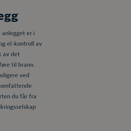
legg
 anlegget er i
og el-kontroll av
k av det
øre til brann.
undigere ved
er omfattende
ten du får fra
ikringsselskap