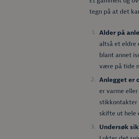
Et gammelt og ove
tegn på at det ka
Alder på anl
altså et eldre
blant annet is
være på tide m
Anlegget er 
er varme eller 
stikkontakter 
skifte ut hele 
Undersøk sik
Lukter det svi