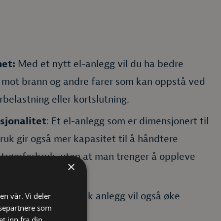
het:
Med et nytt el-anlegg vil du ha bedre
 mot brann og andre farer som kan oppstå ved
erbelastning eller kortslutning.
sjonalitet
: Et el-anlegg som er dimensjonert til
ruk gir også mer kapasitet til å håndtere
 strømforbruk, uten at man trenger å oppleve
×
m går.
rdi:
Et nytt elektrisk anlegg vil også øke
en vår. Vi deler
ysepartnere som
oligen din.
 inn fra din